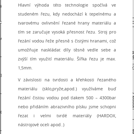
Hlavní výhoda této technologie spočívá ve
studeném řezu, kdy nedochází k tepelnému a
tvarovému ovlivnění řezané hrany materiálu a
tím se zaručuje vysoká přesnost řezu. Stroj pro
řezání vodou řeže přesně s čistými hranami, což
umožňuje naskládat díly těsně vedle sebe a
zvýší tím využití materiálu. Šířka řezu je max.
1,5mm.
V závislosti na tvrdosti a křehkosti řezaného
materiálu (sklo,pryže,apod.) využíváme buď
řezání čistou vodou pod tlakem 500 – 4300bar
nebo přidáním abrazivního písku jsme schopni
řezat i velmi tvrdé materiály (HARDOX,
nástrojové oceli apod..)