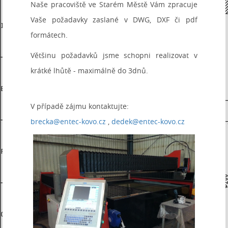
Naše pracoviště ve Starém Městě Vám zpracuje
Vaše požadavky zaslané v DWG, DXF či pdf
formátech.
Většinu požadavků jsme schopni realizovat v
krátké lhůtě - maximálně do 3dnů.
V případě zájmu kontaktujte:
brecka@entec-kovo.cz
,
dedek@entec-kovo.cz