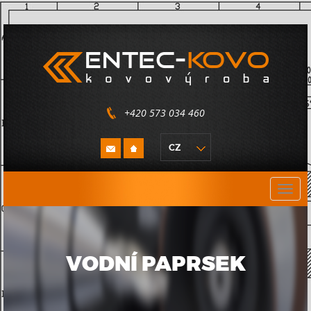
+420 573 034 460
Toggl
navig
VODNÍ PAPRSEK